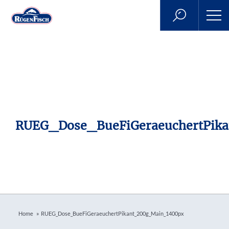
RUEG_Dose_BueFiGeraeuchertPik
»
Home
RUEG_Dose_BueFiGeraeuchertPikant_200g_Main_1400px