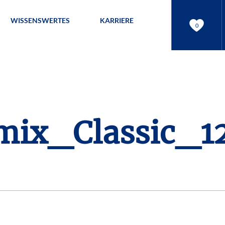
WISSENSWERTES
KARRIERE
0
ix_Classic_1