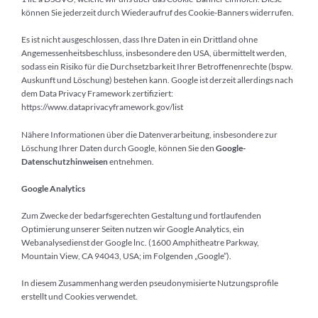
können Sie jederzeit durch Wiederaufruf des Cookie-Banners widerrufen.
Es ist nicht ausgeschlossen, dass Ihre Daten in ein Drittland ohne
Angemessenheitsbeschluss, insbesondere den USA, übermittelt werden,
sodass ein Risiko für die Durchsetzbarkeit Ihrer Betroffenenrechte (bspw.
Auskunft und Löschung) bestehen kann. Google ist derzeit allerdings nach
dem Data Privacy Framework zertifiziert:
https://www.dataprivacyframework.gov/list
Nähere Informationen über die Datenverarbeitung, insbesondere zur
Löschung Ihrer Daten durch Google, können Sie den
Google-
Datenschutzhinweisen
entnehmen.
Google Analytics
Zum Zwecke der bedarfsgerechten Gestaltung und fortlaufenden
Optimierung unserer Seiten nutzen wir Google Analytics, ein
Webanalysedienst der Google lnc. (1600 Amphitheatre Parkway,
Mountain View, CA 94043, USA; im Folgenden „Google”).
In diesem Zusammenhang werden pseudonymisierte Nutzungsprofile
erstellt und Cookies verwendet.