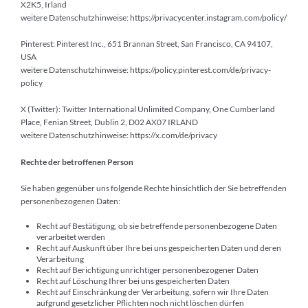
X2K5, Irland
weitere Datenschutzhinweise:
https://privacycenter.instagram.com/policy/
Pinterest: Pinterest Inc., 651 Brannan Street, San Francisco, CA 94107,
USA
weitere Datenschutzhinweise:
https://policy.pinterest.com/de/privacy-
policy
X (Twitter): Twitter International Unlimited Company, One Cumberland
Place, Fenian Street, Dublin 2, D02 AX07 IRLAND
weitere Datenschutzhinweise:
https://x.com/de/privacy
Rechte der betroffenen Person
Sie haben gegenüber uns folgende Rechte hinsichtlich der Sie betreffenden
personenbezogenen Daten:
Recht auf Bestätigung, ob sie betreffende personenbezogene Daten
verarbeitet werden
Recht auf Auskunft über Ihre bei uns gespeicherten Daten und deren
Verarbeitung
Recht auf Berichtigung unrichtiger personenbezogener Daten
Recht auf Löschung Ihrer bei uns gespeicherten Daten
Recht auf Einschränkung der Verarbeitung, sofern wir Ihre Daten
aufgrund gesetzlicher Pflichten noch nicht löschen dürfen