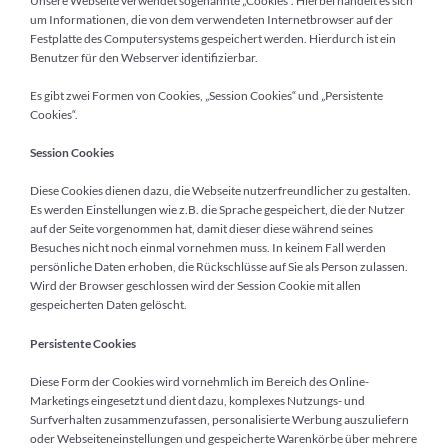
Unsere Webseite verwendet sogenannte „Cookies“. Hierbei handelt es sich
um Informationen, die von dem verwendeten Internetbrowser auf der
Festplatte des Computersystems gespeichert werden. Hierdurch ist ein
Benutzer für den Webserver identifizierbar.
Es gibt zwei Formen von Cookies, „Session Cookies“ und „Persistente
Cookies“.
Session Cookies
Diese Cookies dienen dazu, die Webseite nutzerfreundlicher zu gestalten.
Es werden Einstellungen wie z.B. die Sprache gespeichert, die der Nutzer
auf der Seite vorgenommen hat, damit dieser diese während seines
Besuches nicht noch einmal vornehmen muss. In keinem Fall werden
persönliche Daten erhoben, die Rückschlüsse auf Sie als Person zulassen.
Wird der Browser geschlossen wird der Session Cookie mit allen
gespeicherten Daten gelöscht.
Persistente Cookies
Diese Form der Cookies wird vornehmlich im Bereich des Online-
Marketings eingesetzt und dient dazu, komplexes Nutzungs- und
Surfverhalten zusammenzufassen, personalisierte Werbung auszuliefern
oder Webseiteneinstellungen und gespeicherte Warenkörbe über mehrere