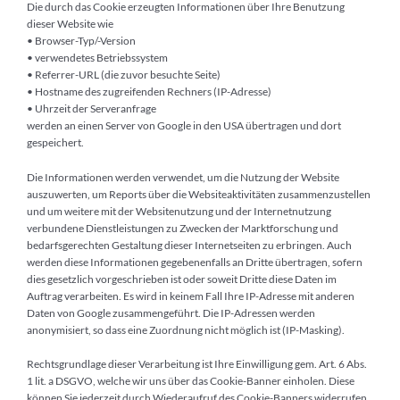
Die durch das Cookie erzeugten Informationen über Ihre Benutzung
dieser Website wie
• Browser-Typ/-Version
• verwendetes Betriebssystem
• Referrer-URL (die zuvor besuchte Seite)
• Hostname des zugreifenden Rechners (IP-Adresse)
• Uhrzeit der Serveranfrage
werden an einen Server von Google in den USA übertragen und dort
gespeichert.
Die Informationen werden verwendet, um die Nutzung der Website
auszuwerten, um Reports über die Websiteaktivitäten zusammenzustellen
und um weitere mit der Websitenutzung und der Internetnutzung
verbundene Dienstleistungen zu Zwecken der Marktforschung und
bedarfsgerechten Gestaltung dieser Internetseiten zu erbringen. Auch
werden diese Informationen gegebenenfalls an Dritte übertragen, sofern
dies gesetzlich vorgeschrieben ist oder soweit Dritte diese Daten im
Auftrag verarbeiten. Es wird in keinem Fall Ihre IP-Adresse mit anderen
Daten von Google zusammengeführt. Die IP-Adressen werden
anonymisiert, so dass eine Zuordnung nicht möglich ist (IP-Masking).
Rechtsgrundlage dieser Verarbeitung ist Ihre Einwilligung gem. Art. 6 Abs.
1 lit. a DSGVO, welche wir uns über das Cookie-Banner einholen. Diese
können Sie jederzeit durch Wiederaufruf des Cookie-Banners widerrufen.