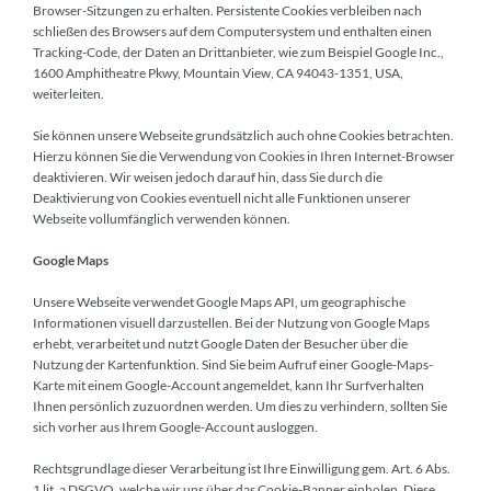
Browser-Sitzungen zu erhalten. Persistente Cookies verbleiben nach
schließen des Browsers auf dem Computersystem und enthalten einen
Tracking-Code, der Daten an Drittanbieter, wie zum Beispiel Google Inc.,
1600 Amphitheatre Pkwy, Mountain View, CA 94043-1351, USA,
weiterleiten.
Sie können unsere Webseite grundsätzlich auch ohne Cookies betrachten.
Hierzu können Sie die Verwendung von Cookies in Ihren Internet-Browser
deaktivieren. Wir weisen jedoch darauf hin, dass Sie durch die
Deaktivierung von Cookies eventuell nicht alle Funktionen unserer
Webseite vollumfänglich verwenden können.
Google Maps
Unsere Webseite verwendet Google Maps API, um geographische
Informationen visuell darzustellen. Bei der Nutzung von Google Maps
erhebt, verarbeitet und nutzt Google Daten der Besucher über die
Nutzung der Kartenfunktion. Sind Sie beim Aufruf einer Google-Maps-
Karte mit einem Google-Account angemeldet, kann Ihr Surfverhalten
Ihnen persönlich zuzuordnen werden. Um dies zu verhindern, sollten Sie
sich vorher aus Ihrem Google-Account ausloggen.
Rechtsgrundlage dieser Verarbeitung ist Ihre Einwilligung gem. Art. 6 Abs.
1 lit. a DSGVO, welche wir uns über das Cookie-Banner einholen. Diese