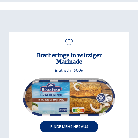
Bratheringe in würziger
Marinade
Bratfisch |
500g
FINDE MEHR HERAUS