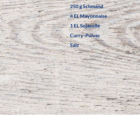
250 g Schmand
4 EL Mayonnaise
1 EL Sojasoße
Curry-Pulver
Salz