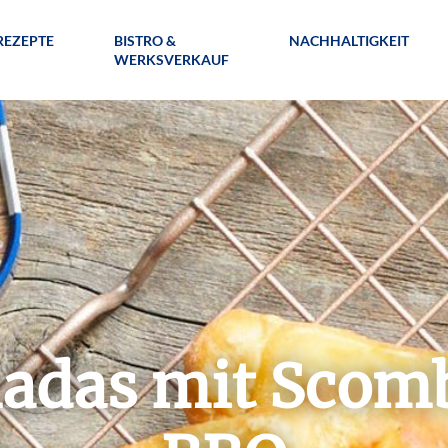
REZEPTE
BISTRO &
NACHHALTIGKEIT
WERKSVERKAUF
das mit Scom