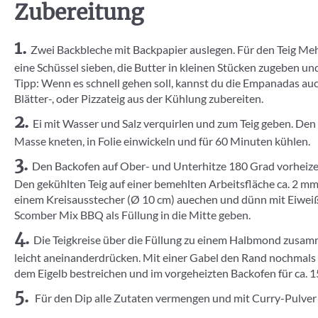
Zubereitung
Zwei Backbleche mit Backpapier auslegen. Für den Teig Meh
eine Schüssel sieben, die Butter in kleinen Stücken zugeben un
Tipp: Wenn es schnell gehen soll, kannst du die Empanadas au
Blätter-, oder Pizzateig aus der Kühlung zubereiten.
Ei mit Wasser und Salz verquirlen und zum Teig geben. Den T
Masse kneten, in Folie einwickeln und für 60 Minuten kühlen.
Den Backofen auf Ober- und Unterhitze 180 Grad vorheizen.
Den gekühlten Teig auf einer bemehlten Arbeitsfläche ca. 2 mm
einem Kreisausstecher (Ø 10 cm) auechen und dünn mit Eiweiß 
Scomber Mix BBQ als Füllung in die Mitte geben.
Die Teigkreise über die Füllung zu einem Halbmond zusam
leicht aneinanderdrücken. Mit einer Gabel den Rand nochmals 
dem Eigelb bestreichen und im vorgeheizten Backofen für ca. 
Für den Dip alle Zutaten vermengen und mit Curry-Pulver