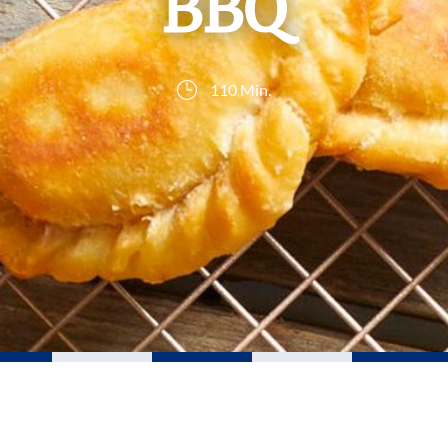
BBQ
110 Min.