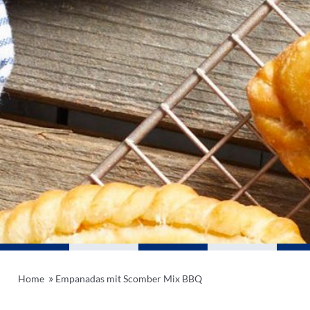
»
Home
Empanadas mit Scomber Mix BBQ