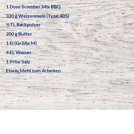
1 Dose Scomber Mix BBQ
320 g Weizenmehl (Type 405)
½ TL Backpulver
200 g Butter
1 Ei (Größe M)
4 EL Wasser
1 Prise Salz
Etwas Mehl zum Arbeiten