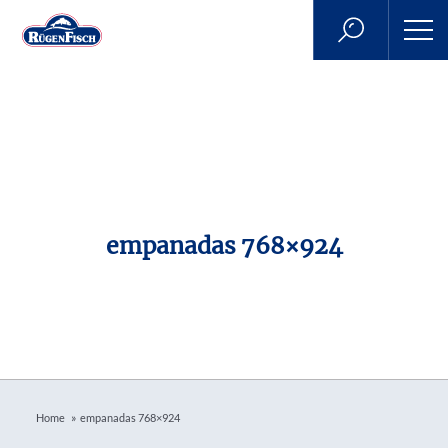
empanadas 768×924
»
Home
empanadas 768×924