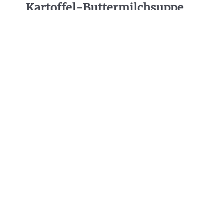
Kartoffel-Buttermilchsuppe
mit Brathering
ZUBEREITUNGSZEIT:
30 MIN.
PORTIONEN:
2 PORTIONEN
SCHWIERIGKEITSGRAD:
LEICHT
ERNÄHRUNG:
PRO PORTION
kcal
KJ
fat
741
3085
33g
carbs
protein
62g
43g
TEILE DIESES REZEPT: