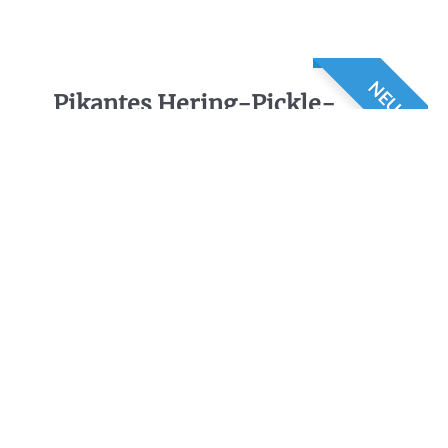
NEU
Pikantes Hering-Pickle-
Baguette
ZUBEREITUNGSZEIT:
20 MIN.
PORTIONEN:
1
SCHWIERIGKEITSGRAD:
LEICHT
ERNÄHRUNG:
PRO PORTION
TEILE DIESES REZEPT: