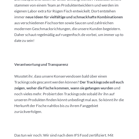
stammen von einem Team an Produktentwicklern und werden im
eigenen Labor extra für Rügen Fisch entwickelt. Dort entstehen
immer
neue Ideen für vielfältige und schmackhafte Kombinationen
aus verschiedenen Fischsorten sowie Saucen und zahlreichen
modernen Geschmacksrichtungen, die unsere Kunden begeistern.
Daher schaut regelmäßig auf ruegenfisch.de vorbei, um immer up to
date zu sein!
Verantwortung und Transparenz
Wusstet ihr, dass unsere Konservendosen bald über einen
Trackingcode gescannt werden können?
Der Trackingcode soll euch
zeigen, woher die Fische kommen, wann sie gefangen wurden
und
noch vieles mehr. Probiert den Trackingcode sobald ihr ihn auf
unseren Produkten finden könnt unbedingt mal aus. So könnt ihr die
Herkunft der Fische nahtlos bis zu ihrem Fanggebiet
zurückverfolgen.
Das tun wir noch: Wir sind nach dem IFS Food zertifiziert. Mit