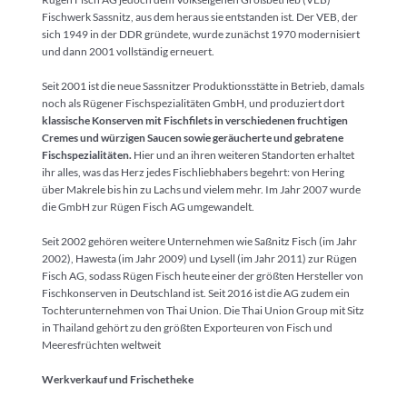
Fischwerk Sassnitz, aus dem heraus sie entstanden ist. Der VEB, der
sich 1949 in der DDR gründete, wurde zunächst 1970 modernisiert
und dann 2001 vollständig erneuert.
Seit 2001 ist die neue Sassnitzer Produktionsstätte in Betrieb, damals
noch als Rügener Fischspezialitäten GmbH, und produziert dort
klassische Konserven mit Fischfilets in verschiedenen fruchtigen
Cremes und würzigen Saucen sowie geräucherte und gebratene
Fischspezialitäten.
Hier und an ihren weiteren Standorten erhaltet
ihr alles, was das Herz jedes Fischliebhabers begehrt: von Hering
über Makrele bis hin zu Lachs und vielem mehr. Im Jahr 2007 wurde
die GmbH zur Rügen Fisch AG umgewandelt.
Seit 2002 gehören weitere Unternehmen wie Saßnitz Fisch (im Jahr
2002), Hawesta (im Jahr 2009) und Lysell (im Jahr 2011) zur Rügen
Fisch AG, sodass Rügen Fisch heute einer der größten Hersteller von
Fischkonserven in Deutschland ist. Seit 2016 ist die AG zudem ein
Tochterunternehmen von Thai Union. Die Thai Union Group mit Sitz
in Thailand gehört zu den größten Exporteuren von Fisch und
Meeresfrüchten weltweit
Werkverkauf und Frischetheke