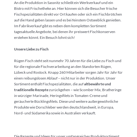
An die Produktion in Sassnitz schließt ein Werkverkauf und ein
Bistro mit Frischetheke an. Hier können sich die Besucher frische
Fischspezialitäten direkt vor Ort kaufen oder sich ein Fischbrötchen
auf die Hand geben lassen und es bei feinstem Ostseeblick genießen.
Im Fabrikverkauf gibt es neben dem kompletten Sortiment
tagesaktuelle Angebote, bei denen ihr preiswert Fischkonserven
erstehen könnt. Ein Besuch lohnt sich!
Unsere Liebe zu Fisch
Rügen Fisch steht seit nunmehr 70 Jahren für die Liebe zu Fisch und
für die regionale Fischverarbeitung an den Standorten Rügen,
Lübeck und Rostock. Knapp 260 Mitarbeiter sorgen Jahr für Jahr für
einen reibungslosen Ablauf – nicht nur in der Produktion. Unser
Sortiment enthält Fischspezialitäten, die auf
altbewährte und
traditionelle Rezepte
zurückgehen – wie Scomber Mix, Bratheringe
in würziger Marinade, Heringsfilets in Tomaten-Creme und
geräucherte Bücklingsfilets. Diese und weitere außergewöhnliche
Produkte wie Dorschleber werden deutschlandweit, in Europa,
Nord- und Südamerika sowie in Australien verkauft.
Die Rezepte und Ideen für unser umfangreiches Produktsortiment