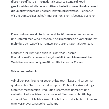
diesem Zertifikat als International Featured Standard Food
gewährleisten wir die Lebensmittelsicherheit unserer Produkte und
die Qualität innerhalb unserer Herstellungsprozesse
. Hier haben
wir uns zum Ziel gemacht, immer auf höchstem Niveau zu bestehen.
Diese und weitere Maßnahmen und Zertifizierungen setzen wir um
und unterstützen wir aktiv. Schaut bei ruegenfisch.de vorbei und lest
mehr darüber, was wir für Umweltschutz und Nachhaltigkeit tun.
Und wenn ihr Lust habt, euch in Sassnitz an unserer
Produktionsstätte umzugucken, dann
klickt euch in unsere Live-
Web-Kamera rein und genießt den Blick über die Ostsee
.
Wir setzen auf euch!
Wir bilden Fachkräfte für Lebensmitteltechnik aus und sorgen für
qualifizierten Nachwuchs in den eigenen Reihen. Die Ausbildung im
Unternehmensbereich Produktion ist abwechslungsreich und
vielseitig. Sie dauert drei Jahre und wird überdurchschnittlich gut
entlohnt. Werdet Teil des Rügen Fisch Teams und arbeitet mit uns an
einer verantwortungsvollen Zukunft.