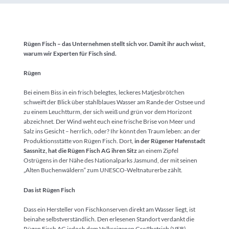
Rügen Fisch – das Unternehmen stellt sich vor. Damit ihr auch wisst,
warum wir Experten für Fisch sind.
Rügen
Bei einem Biss in ein frisch belegtes, leckeres Matjesbrötchen
schweift der Blick über stahlblaues Wasser am Rande der Ostsee und
zu einem Leuchtturm, der sich weiß und grün vor dem Horizont
abzeichnet. Der Wind weht euch eine frische Brise von Meer und
Salz ins Gesicht – herrlich, oder? Ihr könnt den Traum leben: an der
Produktionsstätte von Rügen Fisch. Dort,
in der Rügener Hafenstadt
Sassnitz, hat die Rügen Fisch AG ihren Sitz
an einem Zipfel
Ostrügens in der Nähe des Nationalparks Jasmund, der mit seinen
„Alten Buchenwäldern“ zum UNESCO-Weltnaturerbe zählt.
Das ist Rügen Fisch
Dass ein Hersteller von Fischkonserven direkt am Wasser liegt, ist
beinahe selbstverständlich. Den erlesenen Standort verdankt die
Rügen Fisch AG jedoch dem Volkseigenen Großbetrieb (VEB)