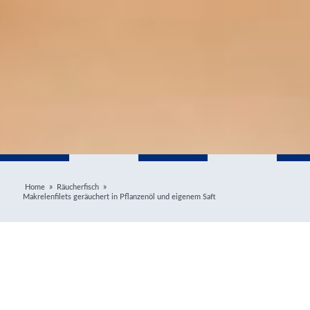
»
»
Home
Räucherfisch
Makrelenfilets geräuchert in Pflanzenöl und eigenem Saft