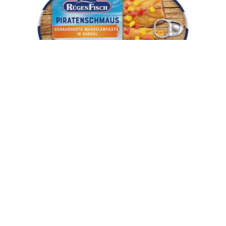
Produktbeschreibung
Volle Kraft voraus für echten Küstengenuss!
Unser
Rügen Fisch
Piratenschmaus
vereint zarte, über Buchenrauch geräucherte
Makrelenfilets mit knackiger Paprika und süßem Mais zu einer
herzhaft-frischen Komposition. Eingelegt in Pflanzenöl und
eigenem Saft entfaltet sich ein vollmundiger Geschmack, der an
die raue Küste Rügens und das maritime Leben auf See erinnert.
Die fein geräucherte Makrele sorgt für das charakteristische
Aroma, während Paprika und Mais eine angenehm milde, leicht